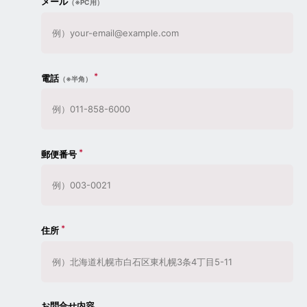
メール
（※PC用）
電話
（※半角）
郵便番号
住所
お問合せ内容