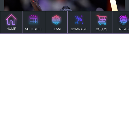
第64回NHK杯体操に前田航輝・長﨑柊人が出場